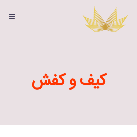
Ski
t
conten
کیف و کفش