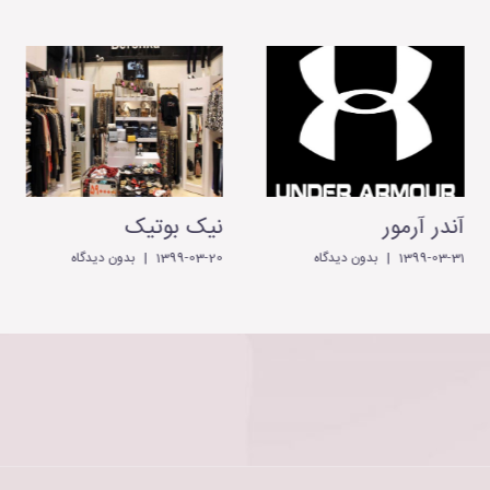
آندر آرمور
نیک بوتیک
1399-03-31
|
بدون ديدگاه
1399-03-20
|
بدون ديدگاه