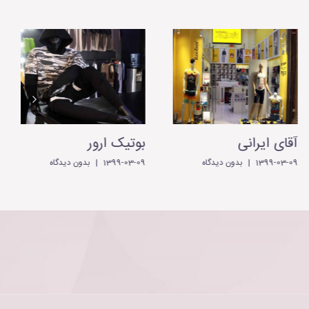
آقای ایرانی
بوتیک ارور
ن
1399-03-09
|
بدون ديدگاه
1399-03-09
|
بدون ديدگاه
9